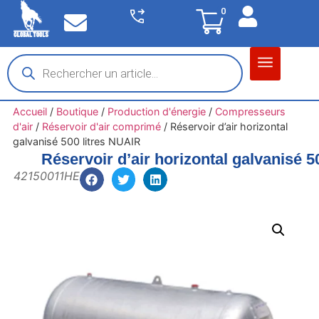
0
Matériel garage
Auto / Moto / PL
Chantier BTP
Accueil
/
Boutique
/
Production d'énergie
/
Compresseurs
d'air
/
Réservoir d'air comprimé
/
Réservoir d’air horizontal
galvanisé 500 litres NUAIR
Réservoir d’air horizontal galvanisé 5
42150011HE