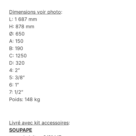
Dimensions voir photo
:
L: 1 687 mm
H: 878 mm
Ø: 650
A: 150
B: 190
C: 1250
D: 320
4: 2″
5: 3/8″
6: 1″
7: 1/2″
Poids: 148 kg
Livré avec kit accessoires
:
SOUPAPE