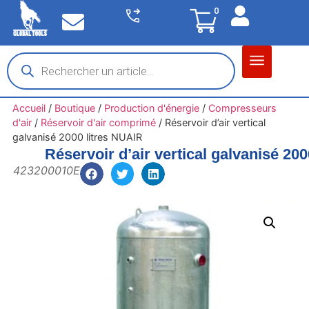
0
Matériel garage
Auto / Moto / PL
Chantier BTP
Accueil
/
Boutique
/
Production d'énergie
/
Compresseurs
d'air
/
Réservoir d'air comprimé
/
Réservoir d’air vertical
galvanisé 2000 litres NUAIR
Réservoir d’air vertical galvanisé 20
423200010E