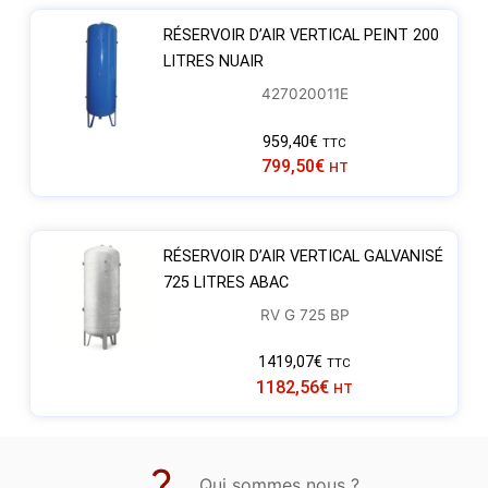
RÉSERVOIR D’AIR VERTICAL PEINT 200
LITRES NUAIR
427020011E
959,40
€
TTC
799,50
€
HT
RÉSERVOIR D’AIR VERTICAL GALVANISÉ
725 LITRES ABAC
RV G 725 BP
1419,07
€
TTC
1182,56
€
HT
Qui sommes nous ?