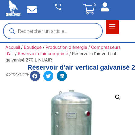
0
Matériel garage
Auto / Moto / PL
Chantier BTP
Accueil
/
Boutique
/
Production d'énergie
/
Compresseurs
d'air
/
Réservoir d'air comprimé
/
Réservoir d’air vertical
galvanisé 270 L NUAIR
Réservoir d’air vertical galvanisé
42127011E