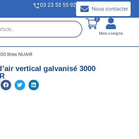
03 23 53 55 92
V
Nous contacter
0
Mon compte
000 litres NUAIR
’air vertical galvanisé 3000
IR
E