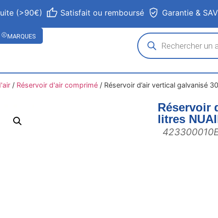
tuite (>90€)
Satisfait ou remboursé
Garantie & SA
MARQUES
air
/
Réservoir d'air comprimé
/
Réservoir d’air vertical galvanisé 3
Réservoir d
litres NUA
423300010