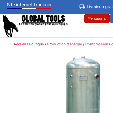
Site internet français
Livraison gra
PRODUITS
La solution globale pour vous équiper
Accueil
/
Boutique
/
Production d'énergie
/
Compresseurs d'