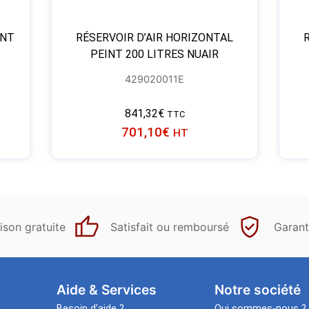
INT
RÉSERVOIR D’AIR HORIZONTAL
PEINT 200 LITRES NUAIR
429020011E
841,32
€
TTC
701,10
€
HT
ison gratuite
Satisfait ou remboursé
Garant
Aide & Services​
Notre société
Besoin d’aide ?
Qui sommes-nous ?