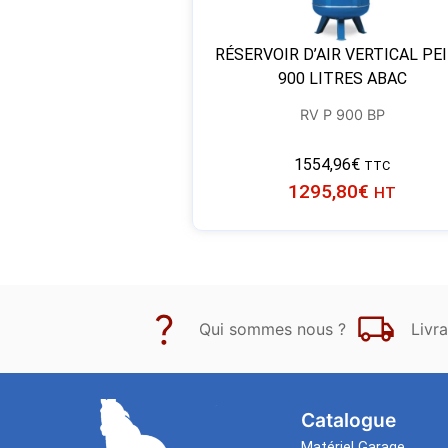
RÉSERVOIR D’AIR VERTICAL PE
900 LITRES ABAC
RV P 900 BP
1554,96
€
TTC
1295,80
€
HT
Qui sommes nous ?
Livra
Catalogue
Matériel Garage