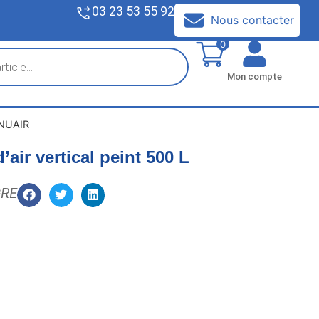
03 23 53 55 92
V
Nous contacter
0
Mon compte
L NUAIR
’air vertical peint 500 L
GRE