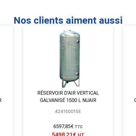
Nos clients aiment aussi
RÉSERVOIR D’AIR VERTICAL
R
GALVANISÉ 1500 L NUAIR
424150015E
6597,85
€
TTC
5498,21
€
HT