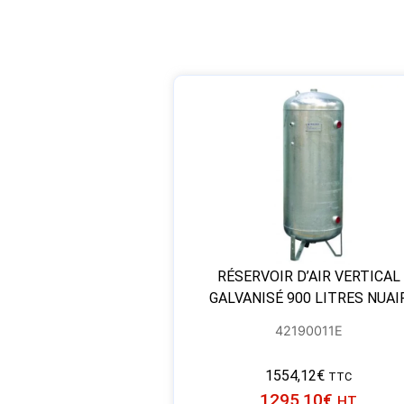
RÉSERVOIR D’AIR VERTICAL
GALVANISÉ 900 LITRES NUAI
42190011E
1554,12
€
TTC
1295,10
€
HT