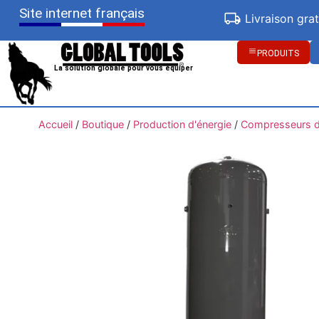
Site internet français
Livraison gra
PRODUITS
La solution globale pour vous équiper
Accueil
/
Boutique
/
Production d'énergie
/
Compresseurs d'