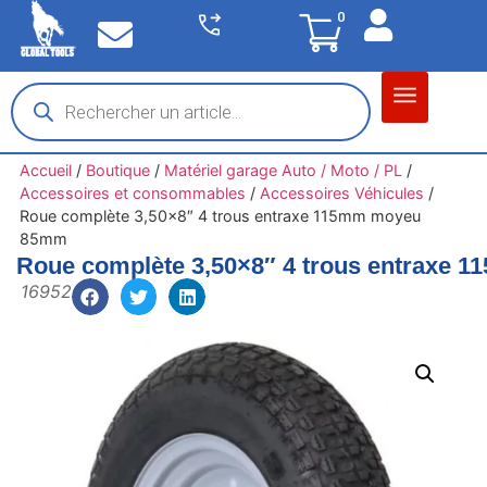
0
Matériel garage
Auto / Moto / PL
Chantier BTP
Accueil
/
Boutique
/
Matériel garage Auto / Moto / PL
/
Accessoires et consommables
/
Accessoires Véhicules
/
Roue complète 3,50×8″ 4 trous entraxe 115mm moyeu
85mm
Roue complète 3,50×8″ 4 trous entraxe
16952