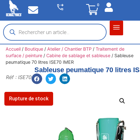
0
Matériel garage
Auto / Moto / PL
Chantier BTP
Accueil
/
Boutique
/
Atelier / Chantier BTP
/
Traitement de
surface / peinture
/
Cabine de sablage et sableuse
/
Sableuse
peumatique 70 litres ISE70 IMER
Sableuse peumatique 70 litres 
Réf : ISE70
Rupture de stock