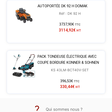
AUTOPORTÉE DK 92 H DOMAK
Réf : DK 92 H
3737,90
€
TTC
3114,92
€
HT
PACK TONDEUSE ÉLECTRIQUE AVEC
COUPE BORDURE KONNER & SOHNEN
KS 43LM-BCT40V-SET
396,53
€
TTC
330,44
€
HT
Qui sommes nous ?