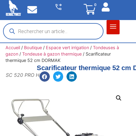
0
Matériel garage
Auto / Moto / PL
Chantier BTP
Accueil
/
Boutique
/
Espace vert irrigation
/
Tondeuses à
gazon
/
Tondeuse à gazon thermique
/
Scarificateur
thermique 52 cm DORMAK
Scarificateur thermique 52 c
SC 520 PRO H