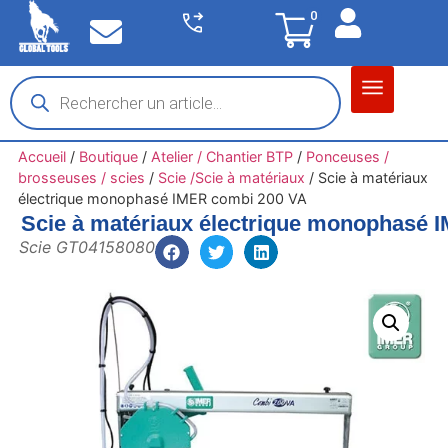
0
Matériel garage
Auto / Moto / PL
Chantier BTP
Accueil
/
Boutique
/
Atelier / Chantier BTP
/
Ponceuses /
brosseuses / scies
/
Scie /Scie à matériaux
/
Scie à matériaux
électrique monophasé IMER combi 200 VA
Scie à matériaux électrique monophasé 
Scie GT04158080