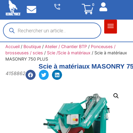
0
Matériel garage
Auto / Moto / PL
Chantier BTP
Accueil
/
Boutique
/
Atelier / Chantier BTP
/
Ponceuses /
brosseuses / scies
/
Scie /Scie à matériaux
/
Scie à matériaux
MASONRY 750 PLUS
Scie à matériaux MASONRY 7
4158862