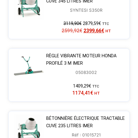
CUVE 345 LITRES IMER
SYNTESI S350R
3119,90
€
2879,59
€
TTC
2599,92
€
2399,66
€
HT
RÈGLE VIBRANTE MOTEUR HONDA
PROFILÉ 3 M IMER
05083002
1409,29
€
TTC
1174,41
€
HT
BÉTONNIÈRE ÉLECTRIQUE TRACTABLE
CUVE 235 LITRES IMER
Réf : 01015721