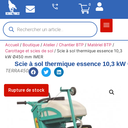
0
Matériel garage
Auto / Moto / PL
Chantier BTP
Accueil
/
Boutique
/
Atelier / Chantier BTP
/
Matériel BTP
/
Carottage et scies de sol
/
Scie à sol thermique essence 10,3
kW Ø450 mm IMER
Scie à sol thermique essence 10,3 k
TERRA450
Rupture de stock