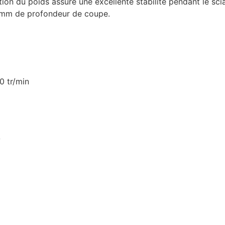
tion du poids assure une excellente stabilité pendant le sci
0 mm de profondeur de coupe.
0 tr/min
V