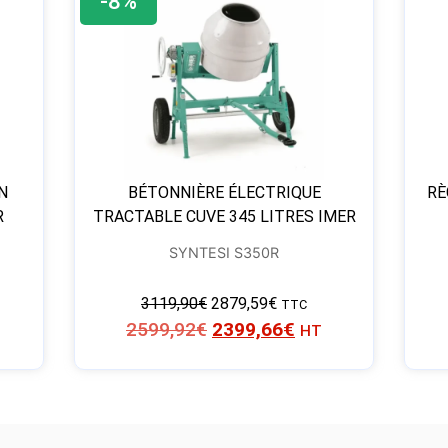
-8%
N
BÉTONNIÈRE ÉLECTRIQUE
RÈ
R
TRACTABLE CUVE 345 LITRES IMER
SYNTESI S350R
3119,90
€
2879,59
€
TTC
2599,92
€
2399,66
€
HT