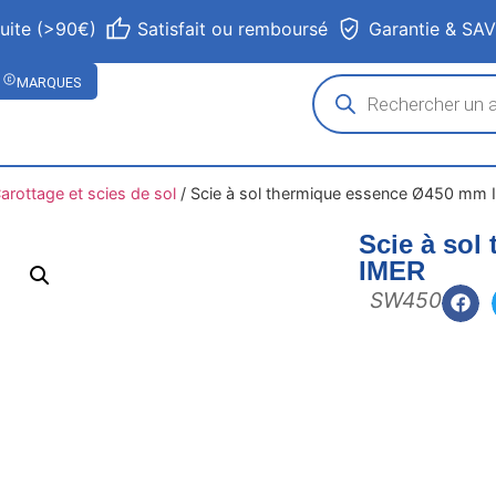
tuite (>90€)
Satisfait ou remboursé
Garantie & SA
MARQUES
arottage et scies de sol
/
Scie à sol thermique essence Ø450 mm
Scie à so
IMER
SW450