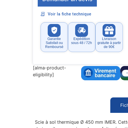
Voir la fiche technique
Garantie
Expédition
Livraison
Satisfait ou
sous 48 / 72h
gratuite à partir
Remboursé
de 90€
[alma-product-
eligibility]
Fic
Scie à sol thermique Ø 450 mm IMER. Cette 