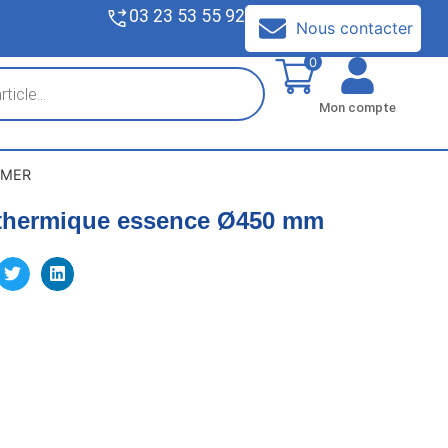
03 23 53 55 92
V
Nous contacter
0
Mon compte
 IMER
l thermique essence Ø450 mm