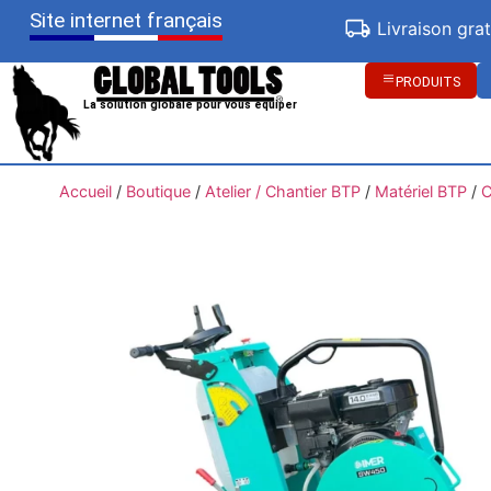
Site internet français
Livraison gra
PRODUITS
La solution globale pour vous équiper
Accueil
/
Boutique
/
Atelier / Chantier BTP
/
Matériel BTP
/
C