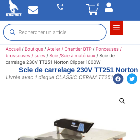
0
Matériel garage
Auto / Moto / PL
Chantier BTP
Accueil
/
Boutique
/
Atelier / Chantier BTP
/
Ponceuses /
brosseuses / scies
/
Scie /Scie à matériaux
/
Scie de
carrelage 230V TT251 Norton Clipper 1000W
Scie de carrelage 230V TT251 Norton
Livrée avec 1 disque CLASSIC CERAM TT251