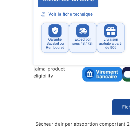
Voir la fiche technique
Garantie
Expédition
Livraison
Satisfait ou
sous 48 / 72h
gratuite à partir
Remboursé
de 90€
[alma-product-
eligibility]
Fic
Sécheur d’air par absoprtion comportant 2 f