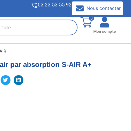
03 23 53 55 92
V
Nous contacter
0
Mon compte
AIR
air par absorption S-AIR A+