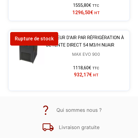
1555,80
€
TTC
1296,50
€
HT
SÉCHEUR D’AIR PAR RÉFRIGÉRATION À
Rupture de stock
DÉTENTE DIRECT 54 M3/H NUAIR
MAX EVO 900
1118,60
€
TTC
932,17
€
HT
Qui sommes nous ?
Livraison gratuite