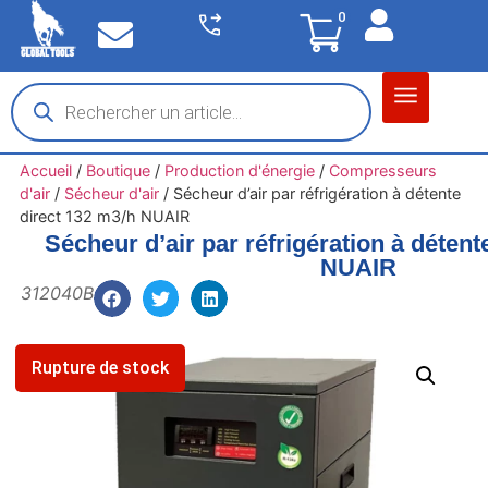
0
Matériel garage
Auto / Moto / PL
Chantier BTP
Accueil
/
Boutique
/
Production d'énergie
/
Compresseurs
d'air
/
Sécheur d'air
/
Sécheur d’air par réfrigération à détente
direct 132 m3/h NUAIR
Sécheur d’air par réfrigération à détent
NUAIR
312040B
Rupture de stock