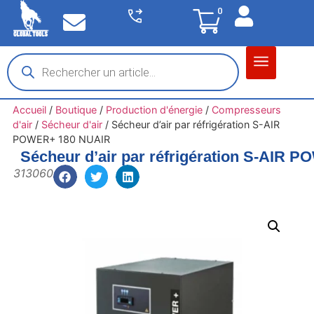
0
Matériel garage
Auto / Moto / PL
Chantier BTP
Accueil
/
Boutique
/
Production d'énergie
/
Compresseurs
d'air
/
Sécheur d'air
/
Sécheur d’air par réfrigération S-AIR
POWER+ 180 NUAIR
Sécheur d’air par réfrigération S-AIR
313060