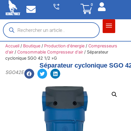
0
Matériel garage
Auto / Moto / PL
Chantier BTP
Accueil
/
Boutique
/
Production d'énergie
/
Compresseurs
d'air
/
Consommable Compresseur d'air
/
Séparateur
cyclonique SGO 42 1/2 »G
Séparateur cyclonique SGO 42
SGO42E