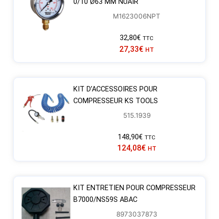
0/10 Ø63 MM NUAIR
M1623006NPT
32,80
€
TTC
27,33
€
HT
KIT D’ACCESSOIRES POUR
COMPRESSEUR KS TOOLS
515.1939
148,90
€
TTC
124,08
€
HT
KIT ENTRETIEN POUR COMPRESSEUR
B7000/NS59S ABAC
8973037873