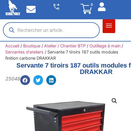
0
Matériel garage
Auto / Moto / PL
Chantier BTP
Accueil
/
Boutique
/
Atelier / Chantier BTP
/
Outillage à main
/
Servantes d'ateliers
/
Servante 7 tiroirs 187 outils modules
finition carbone DRAKKAR
Servante 7 tiroirs 187 outils modules 
DRAKKAR
25048