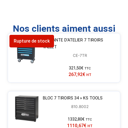
Nos clients aiment aussi
SERVANTE D’ATELIER 7 TIROIRS
Rupture de stock
VALLET
CE-7TR
321,50
€
TTC
267,92
€
HT
BLOC 7 TIROIRS 34 » KS TOOLS
810.8002
1332,80
€
TTC
1110,67
€
HT