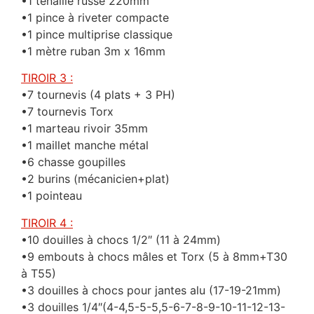
•1 tenaille russe 220mm
•1 pince à riveter compacte
•1 pince multiprise classique
•1 mètre ruban 3m x 16mm
TIROIR 3 :
•7 tournevis (4 plats + 3 PH)
•7 tournevis Torx
•1 marteau rivoir 35mm
•1 maillet manche métal
•6 chasse goupilles
•2 burins (mécanicien+plat)
•1 pointeau
TIROIR 4 :
•10 douilles à chocs 1/2″ (11 à 24mm)
•9 embouts à chocs mâles et Torx (5 à 8mm+T30
à T55)
•3 douilles à chocs pour jantes alu (17-19-21mm)
•3 douilles 1/4″(4-4,5-5-5,5-6-7-8-9-10-11-12-13-