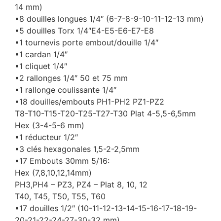
14 mm)
•8 douilles longues 1/4″ (6-7-8-9-10-11-12-13 mm)
•5 douilles Torx 1/4″E4-E5-E6-E7-E8
•1 tournevis porte embout/douille 1/4″
•1 cardan 1/4″
•1 cliquet 1/4″
•2 rallonges 1/4″ 50 et 75 mm
•1 rallonge coulissante 1/4″
•18 douilles/embouts PH1-PH2 PZ1-PZ2
T8-T10-T15-T20-T25-T27-T30 Plat 4-5,5-6,5mm
Hex (3-4-5-6 mm)
•1 réducteur 1/2″
•3 clés hexagonales 1,5-2-2,5mm
•17 Embouts 30mm 5/16:
Hex (7,8,10,12,14mm)
PH3,PH4 – PZ3, PZ4 – Plat 8, 10, 12
T40, T45, T50, T55, T60
•17 douilles 1/2″ (10-11-12-13-14-15-16-17-18-19-
20-21-22-24-27-30-32 mm)