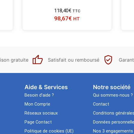
118,40
€
TTC
98,67
€
HT
ison gratuite
Satisfait ou remboursé
Garant
Aide & Services​
Notre société
Besoin d’aide ?
Qui sommes-nous ?
Mon Compte
Contact
Réseaux sociaux
Conditions générale
Page Contact
Données personnell
Politique de cookies (UE)
Nos 3 engagements