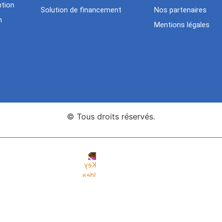
tion
Solution de financement
Nos partenaires
n
Mentions légales
© Tous droits réservés.
nce Web Key Idea Studio
Création de sites WordPress Eleme