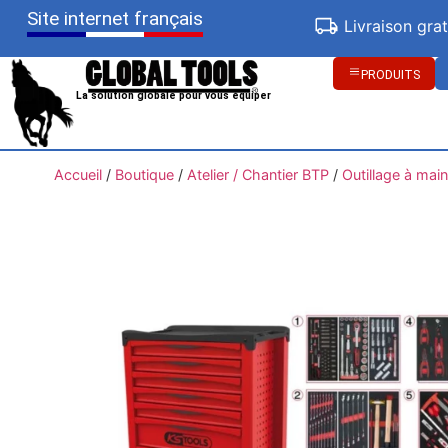
Site internet français
Livraison gra
PRODUITS
La solution globale pour vous équiper
Accueil
/
Boutique
/
Atelier / Chantier BTP
/
Outillage à main