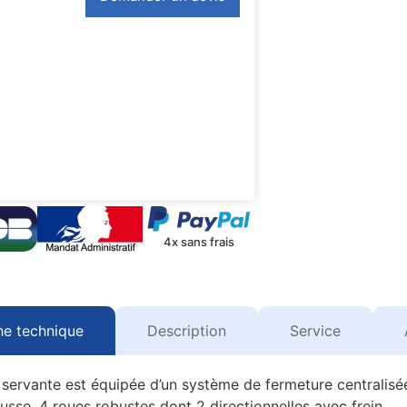
4x sans frais
he technique
Description
Service
te servante est équipée d’un système de fermeture centralisé
ousse, 4 roues robustes dont 2 directionnelles avec frein.