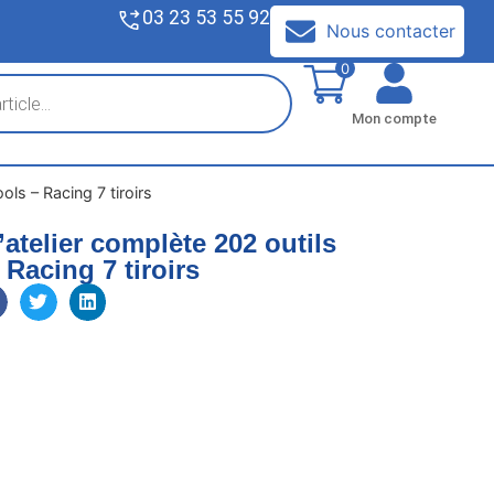
03 23 53 55 92
V
Nous contacter
0
Mon compte
ols – Racing 7 tiroirs
’atelier complète 202 outils
 Racing 7 tiroirs