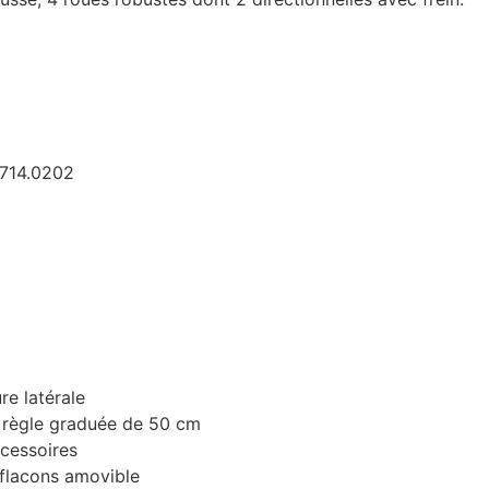
 714.0202
re latérale
c règle graduée de 50 cm
ccessoires
-flacons amovible