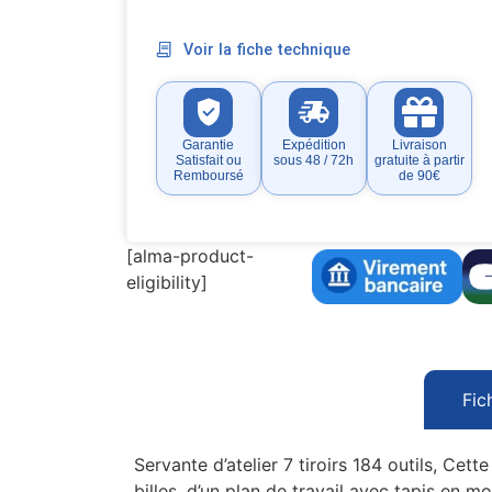
Voir la fiche technique
Garantie
Expédition
Livraison
Satisfait ou
sous 48 / 72h
gratuite à partir
Remboursé
de 90€
[alma-product-
eligibility]
Fic
Servante d’atelier 7 tiroirs 184 outils, Cet
billes, d’un plan de travail avec tapis en m