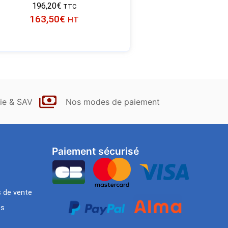
196,20
€
TTC
163,50
€
HT
ie & SAV
Nos modes de paiement
Paiement sécurisé
s de vente
es