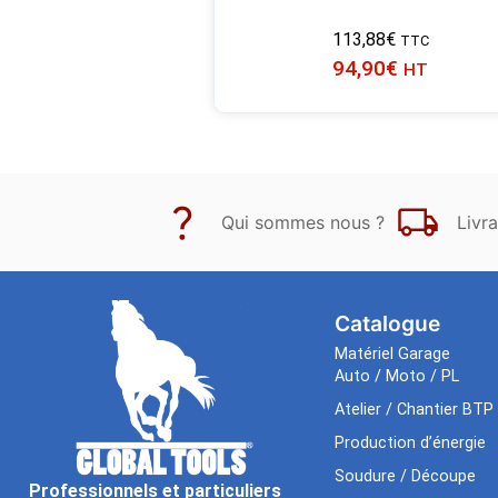
113,88
€
TTC
94,90
€
HT
Qui sommes nous ?
Livra
Catalogue
Matériel Garage
Auto / Moto / PL
Atelier / Chantier BTP
Production d’énergie
Soudure / Découpe
Professionnels et particuliers