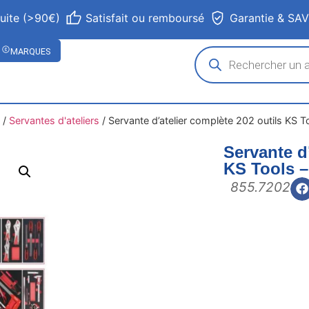
tuite (>90€)
Satisfait ou remboursé
Garantie & SA
MARQUES
/
Servantes d'ateliers
/
Servante d’atelier complète 202 outils KS To
Servante d
KS Tools –
855.7202