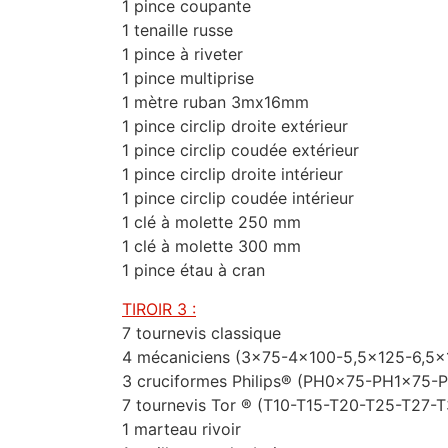
1 pince coupante
1 tenaille russe
1 pince à riveter
1 pince multiprise
1 mètre ruban 3mx16mm
1 pince circlip droite extérieur
1 pince circlip coudée extérieur
1 pince circlip droite intérieur
1 pince circlip coudée intérieur
1 clé à molette 250 mm
1 clé à molette 300 mm
1 pince étau à cran
TIROIR 3 :
7 tournevis classique
4 mécaniciens (3×75-4×100-5,5×125-6,5×
3 cruciformes Philips® (PH0x75-PH1x75-
7 tournevis Tor ® (T10-T15-T20-T25-T27-
1 marteau rivoir