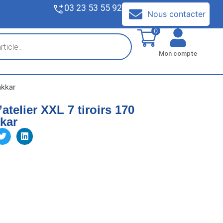
03 23 53 55 92
V
Nous contacter
0
Mon compte
akkar
atelier XXL 7 tiroirs 170
kkar