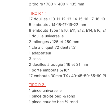
2 tiroirs : 780 x 400 x 135 mm
TIROIR 1 :
17 douilles : 10-11-12-13-14-15-16-17-18
5 embouts : 14-15-17-19-22 mm
8 embouts Type : E10, E11, E12, E14, E16, E
1 douille universelle
2 rallonges : 125 et 250 mm
1 clé à cliquet 72 dents ¼’’
1 adaptateur
3 sens
2 douilles à bougie : 16 et 21 mm
1 porte embouts 5/16″
17 embouts 30mm TX : 40-45-50-55-60 PH : 
TIROIR 2 :
1 pince universelle
1 pince droite bec ½ rond
1 pince coudée bec ½ rond