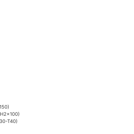
150)
PH2x100)
T30-T40)