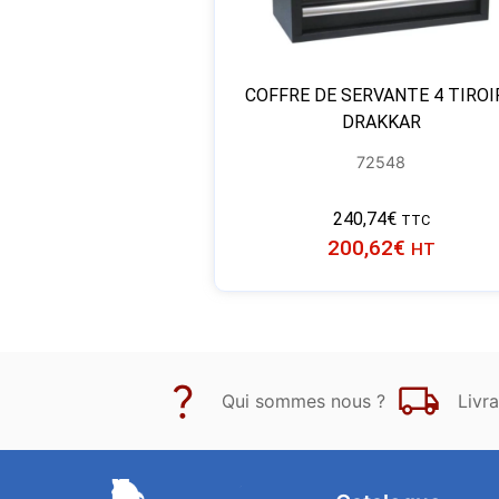
COFFRE DE SERVANTE 4 TIROI
DRAKKAR
72548
240,74
€
TTC
200,62
€
HT
Qui sommes nous ?
Livra