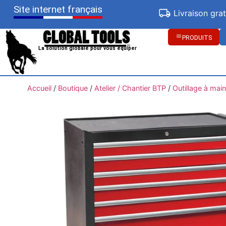
Site internet français
Livraison gra
PRODUITS
La solution globale pour vous équiper
Accueil
/
Boutique
/
Atelier / Chantier BTP
/
Outillage à main