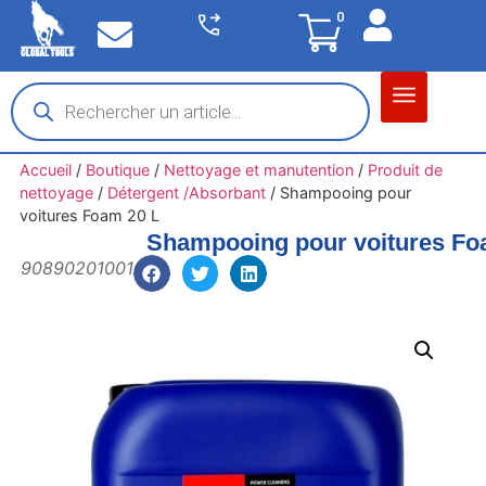
0
Matériel garage
Auto / Moto / PL
Chantier BTP
Accueil
/
Boutique
/
Nettoyage et manutention
/
Produit de
nettoyage
/
Détergent /Absorbant
/
Shampooing pour
voitures Foam 20 L
Shampooing pour voitures Fo
90890201001