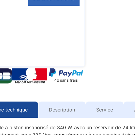
4x sans frais
he technique
Description
Service
 piston insonorisé de 340 W, avec un réservoir de 24 litres
nctionnant sous 230 Vca, pour répondre à vos besoins d’ai