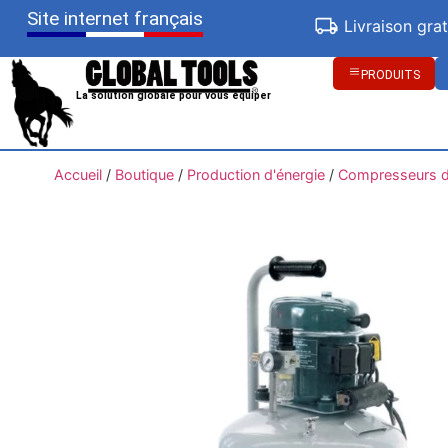
Site internet français
Livraison gra
PRODUITS
La solution globale pour vous équiper
Accueil
/
Boutique
/
Production d'énergie
/
Compresseurs d'