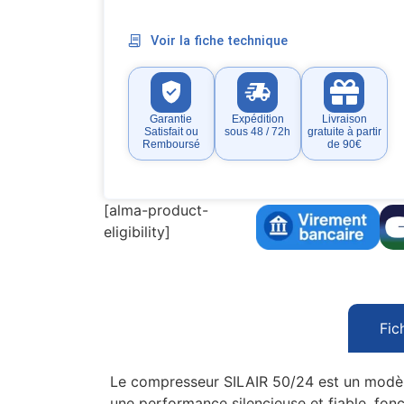
Voir la fiche technique
Garantie
Expédition
Livraison
Satisfait ou
sous 48 / 72h
gratuite à partir
Remboursé
de 90€
[alma-product-
eligibility]
Fic
Le compresseur SILAIR 50/24 est un modèle à
une performance silencieuse et fiable, fo