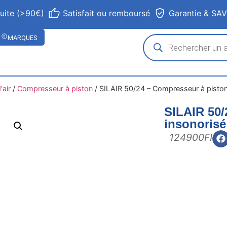
tuite (>90€)
Satisfait ou remboursé
Garantie & SA
MARQUES
air
/
Compresseur à piston
/
SILAIR 50/24 – Compresseur à piston
SILAIR 50/
insonorisé
124900FI