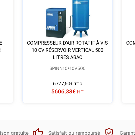
E
COMPRESSEUR D’AIR ROTATIF À VIS
COM
C
10 CV RÉSERVOIR VERTICAL 500
LITRES ABAC
SPINN10*10V500
6727,60
€
TTC
5606,33
€
HT
ison gratuite
Satisfait ou remboursé
Garant