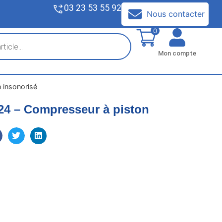
03 23 53 55 92
V
Nous contacter
0
Mon compte
 insonorisé
24 – Compresseur à piston