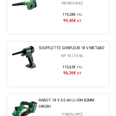
RB18DCW4Z
119,28
€
TTC
99,40
€
HT
SOUFFLETTE GONFLEUR 18 V METABO
BP 18 LTX BL
115,63
€
TTC
96,36
€
HT
RABOT 18 V 5.0 AH LI-ION 82MM
HIKOKI
P18DSLWPZ