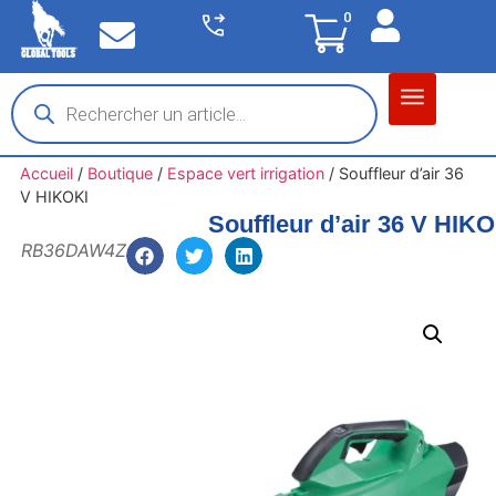
0
Matériel garage
Auto / Moto / PL
Chantier BTP
Accueil
/
Boutique
/
Espace vert irrigation
/
Souffleur d’air 36
V HIKOKI
Souffleur d’air 36 V HIK
RB36DAW4Z