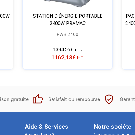
300W
STATION D’ÉNERGIE PORTABLE
PAC
2400W PRAMAC
240
PWB 2400
1394,56
€
TTC
1162,13
€
HT
ison gratuite
Satisfait ou remboursé
Garant
Aide & Services​
Notre société
Besoin d’aide ?
Qui sommes-nous ?