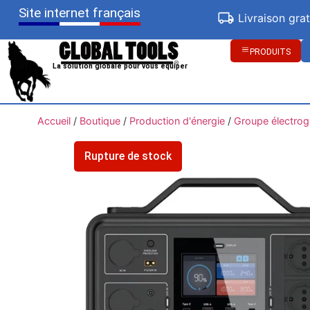
Site internet français
Livraison gra
PRODUITS
La solution globale pour vous équiper
Accueil
/
Boutique
/
Production d'énergie
/
Groupe électro
Rupture de stock