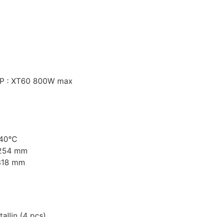
PP : XT60 800W max
+40°C
 254 mm
 318 mm
tallin (4 pcs)