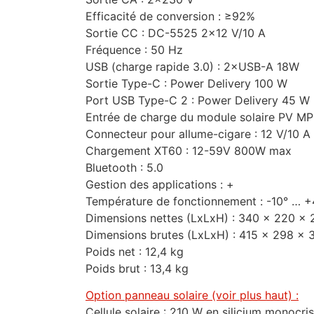
Efficacité de conversion : ≥92%
Sortie CC : DC-5525 2×12 V/10 A
Fréquence : 50 Hz
USB (charge rapide 3.0) : 2×USB-A 18W
Sortie Type-C : Power Delivery 100 W
Port USB Type-C 2 : Power Delivery 45 W
Entrée de charge du module solaire PV M
Connecteur pour allume-cigare : 12 V/10 A
Chargement XT60 : 12-59V 800W max
Bluetooth : 5.0
Gestion des applications : +
Température de fonctionnement : -10° … 
Dimensions nettes (LxLxH) : 340 × 220 ×
Dimensions brutes (LxLxH) : 415 × 298 ×
Poids net : 12,4 kg
Poids brut : 13,4 kg
Option panneau solaire (voir plus haut) :
Cellule solaire : 210 W en silicium monocris