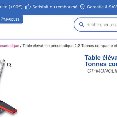
tuite (>90€)
Satisfait ou remboursé
Garantie & SA
MARQUES
neumatique
/
Table élévatrice pneumatique 2,2 Tonnes compacte e
Table élév
Tonnes co
GT-MONOLI