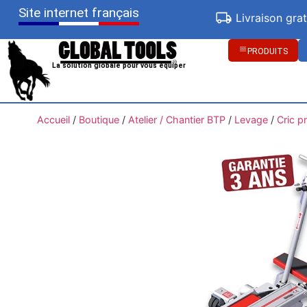
Site internet français
Livraison gra
PRODUITS
La solution globale pour vous équiper
Accueil
/
Boutique
/
Atelier / Chantier BTP
/
Levage
/
Cric p