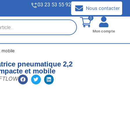
03 23 53 55 92
V
Nous contacter
0
Mon compte
t mobile
atrice pneumatique 2,2
mpacte et mobile
FTLOW