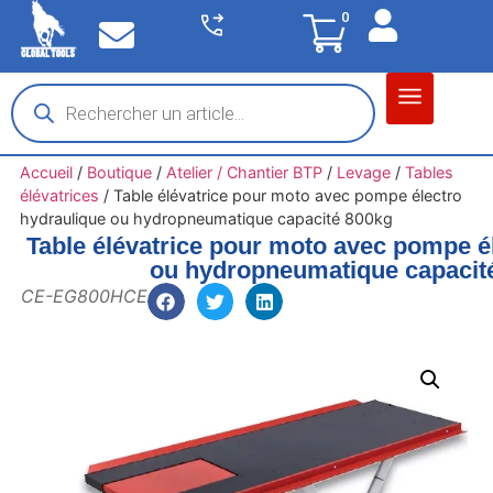
0
Matériel garage
Auto / Moto / PL
Chantier BTP
Accueil
/
Boutique
/
Atelier / Chantier BTP
/
Levage
/
Tables
élévatrices
/
Table élévatrice pour moto avec pompe électro
hydraulique ou hydropneumatique capacité 800kg
Table élévatrice pour moto avec pompe é
ou hydropneumatique capacit
CE-EG800HCE