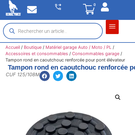
0
Matériel garage
Auto / Moto / PL
Chantier BTP
Accueil
/
Boutique
/
Matériel garage Auto / Moto / PL
/
Accessoires et consommables
/
Consommables garage
/
Tampon rond en caoutchouc renforcée pour pont élévateur
Tampon rond en caoutchouc renforcée po
CUF 125/108M