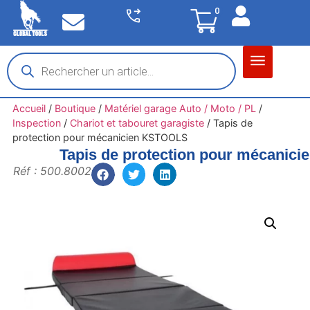
0
Matériel garage
Auto / Moto / PL
Chantier BTP
Accueil
/
Boutique
/
Matériel garage Auto / Moto / PL
/
Inspection
/
Chariot et tabouret garagiste
/
Tapis de
protection pour mécanicien KSTOOLS
Tapis de protection pour mécanic
Réf : 500.8002