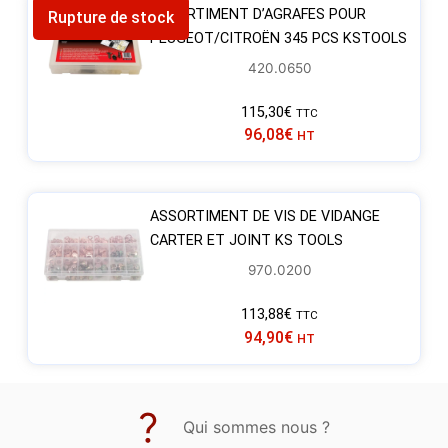
ASSORTIMENT D’AGRAFES POUR
Rupture de stock
PEUGEOT/CITROËN 345 PCS KSTOOLS
420.0650
115,30
€
TTC
96,08
€
HT
ASSORTIMENT DE VIS DE VIDANGE
CARTER ET JOINT KS TOOLS
970.0200
113,88
€
TTC
94,90
€
HT
Qui sommes nous ?