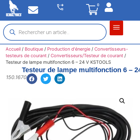
0
Matériel garage
Auto / Moto / PL
Chantier BTP
Accueil
/
Boutique
/
Production d'énergie
/
Convertisseurs-
testeurs de courant
/
Convertisseurs/Testeur de courant
/
Testeur de lampe multifonction 6 – 24 V KSTOOLS
Testeur de lampe multifonction 6 –
150.1670