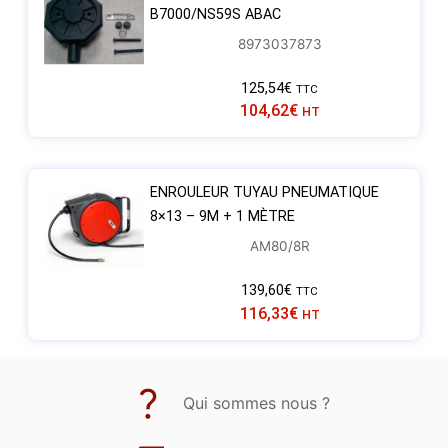
B7000/NS59S ABAC
8973037873
125,54
€
TTC
104,62
€
HT
ENROULEUR TUYAU PNEUMATIQUE
8×13 – 9M + 1 MÈTRE
AM80/8R
139,60
€
TTC
116,33
€
HT
Qui sommes nous ?