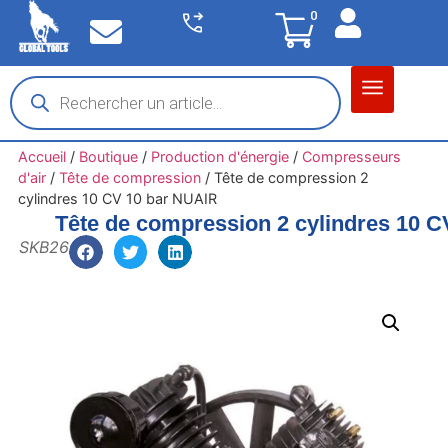
0
Matériel garage
Auto / Moto / PL
Chantier BTP
Accueil
/
Boutique
/
Production d'énergie
/
Compresseurs
d'air
/
Tête de compression
/
Tête de compression 2
cylindres 10 CV 10 bar NUAIR
Tête de compression 2 cylindres 10 
SKB26