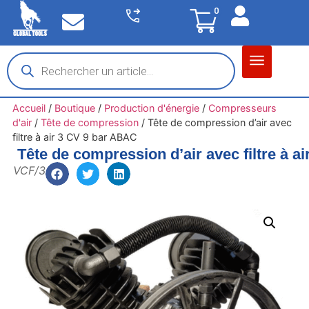
0
Matériel garage
Auto / Moto / PL
Chantier BTP
Accueil
/
Boutique
/
Production d'énergie
/
Compresseurs
d'air
/
Tête de compression
/
Tête de compression d’air avec
filtre à air 3 CV 9 bar ABAC
Tête de compression d’air avec filtre à a
VCF/3