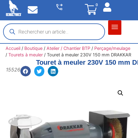
0
Matériel garage
Auto / Moto / PL
Chantier BTP
Accueil
/
Boutique
/
Atelier / Chantier BTP
/
Perçage/meulage
/
Tourets à meuler
/
Touret à meuler 230V 150 mm DRAKKAR
Touret à meuler 230V 150 mm
15526