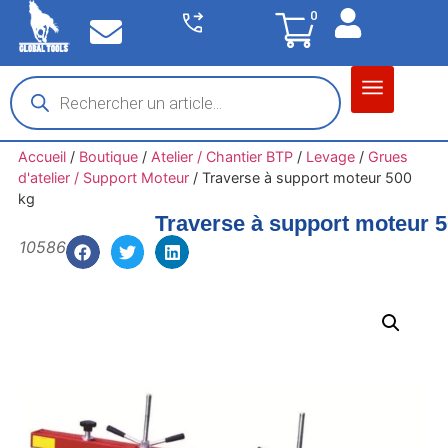
0
Matériel garage
Auto / Moto / PL
Chantier BTP
Accueil
/
Boutique
/
Atelier / Chantier BTP
/
Levage
/
Grues
d'atelier / Support Moteur
/
Traverse à support moteur 500
kg
Traverse à support moteur 
10586