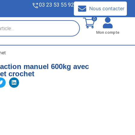
03 23 53 55 92
V
Nous contacter
0
Mon compte
het
traction manuel 600kg avec
et crochet