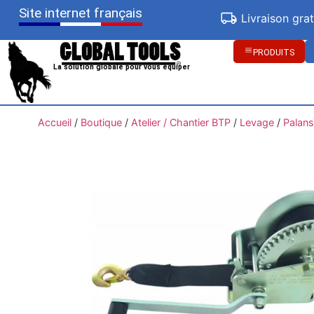
Site internet français
Livraison gra
PRODUITS
La solution globale pour vous équiper
Accueil
/
Boutique
/
Atelier / Chantier BTP
/
Levage
/
Palans 