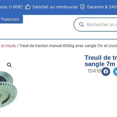
tuite (>90€)
Satisfait ou remboursé
Garantie & SA
MARQUES
et treuils
/
Treuil de traction manuel 600kg avec sangle 7m et croc
Treuil de 
sangle 7m 
15416