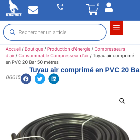
0
Matériel garage
Auto / Moto / PL
Chantier BTP
Accueil
/
Boutique
/
Production d'énergie
/
Compresseurs
d'air
/
Consommable Compresseur d'air
/
Tuyau air comprimé
en PVC 20 Bar 50 mètres
Tuyau air comprimé en PVC 20 Ba
06015