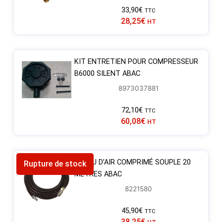
33,90
€
TTC
28,25
€
HT
KIT ENTRETIEN POUR COMPRESSEUR
B6000 SILENT ABAC
8973037881
72,10
€
TTC
60,08
€
HT
TUYAU D’AIR COMPRIMÉ SOUPLE 20
Rupture de stock
MÈTRES ABAC
8221580
45,90
€
TTC
38,25
€