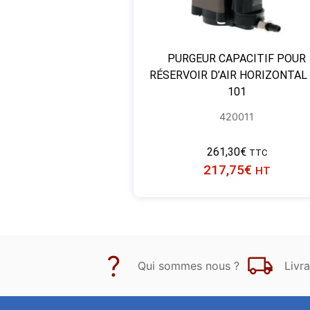
PURGEUR CAPACITIF POUR
RÉSERVOIR D’AIR HORIZONTAL
101
420011
261,30
€
TTC
217,75
€
HT
Qui sommes nous ?
Livra