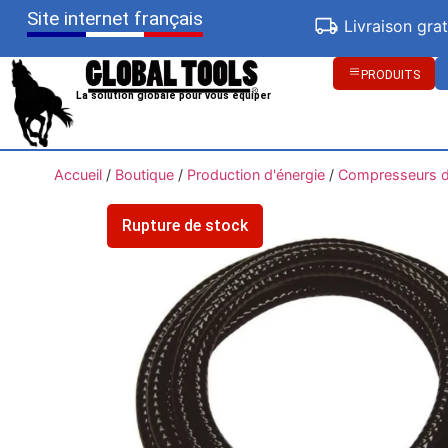
Site internet français
Livraison gra
PRODUITS
La solution globale pour vous équiper
Accueil
/
Boutique
/
Production d'énergie
/
Compresseurs d'
Rupture de stock