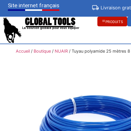
Site internet français
Livraison gra
PRODUITS
La solution globale pour vous équiper
Accueil
/
Boutique
/
NUAIR
/
Tuyau polyamide 25 mètres 