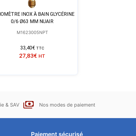
OMÈTRE INOX À BAIN GLYCÉRINE
0/6 Ø63 MM NUAIR
M1623005NPT
33,40
€
TTC
27,83
€
HT
ie & SAV
Nos modes de paiement
Paiement sécurisé