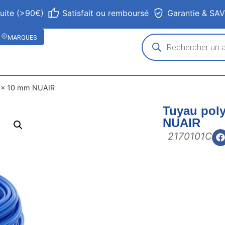
tuite (>90€)
Satisfait ou remboursé
Garantie & SA
MARQUES
8 x 10 mm NUAIR
Tuyau poly
NUAIR
2170101C