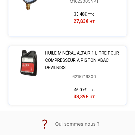
M1623005NPT
33,40
€
TTC
27,83
€
HT
HUILE MINÉRAL ALTAIR 1 LITRE POUR
COMPRESSEUR À PISTON ABAC
DEVILBISS
6215716300
46,07
€
TTC
38,39
€
HT
Qui sommes nous ?