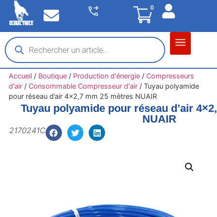
0
Matériel garage
Auto / Moto / PL
Chantier BTP
Accueil
/
Boutique
/
Production d'énergie
/
Compresseurs
d'air
/
Consommable Compresseur d'air
/
Tuyau polyamide
pour réseau d’air 4×2,7 mm 25 mètres NUAIR
Tuyau polyamide pour réseau d’air 4×
NUAIR
2170241C