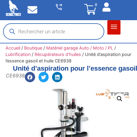
0
Matériel garage
Auto / Moto / PL
Chantier BTP
Accueil
/
Boutique
/
Matériel garage Auto / Moto / PL
/
Lubrification
/
Récupérateurs d'huiles
/
Unité d’aspiration pour
l’essence gasoil et huile CE6938
Unité d’aspiration pour l’essence gasoi
CE6938