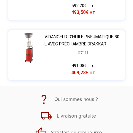
592,20
€
TTC
493,50
€
HT
VIDANGEUR D’HUILE PNEUMATIQUE 80
L AVEC PRÉCHAMBRE DRAKKAR
07111
491,08
€
TTC
409,23
€
HT
Qui sommes nous ?
Livraison gratuite
Satisfait ou remboursé