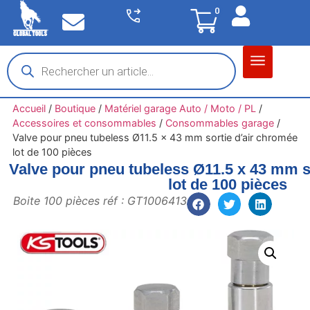
0
Matériel garage
Auto / Moto / PL
Chantier BTP
Accueil
/
Boutique
/
Matériel garage Auto / Moto / PL
/
Accessoires et consommables
/
Consommables garage
/
Valve pour pneu tubeless Ø11.5 x 43 mm sortie d’air chromée
lot de 100 pièces
Valve pour pneu tubeless Ø11.5 x 43 mm s
lot de 100 pièces
Boite 100 pièces réf : GT1006413