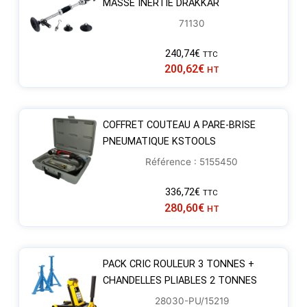
MASSE INERTIE DRAKKAR
71130
240,74
€
TTC
200,62
€
HT
COFFRET COUTEAU A PARE-BRISE
PNEUMATIQUE KSTOOLS
Référence : 5155450
336,72
€
TTC
280,60
€
HT
PACK CRIC ROULEUR 3 TONNES +
CHANDELLES PLIABLES 2 TONNES
28030-PU/15219