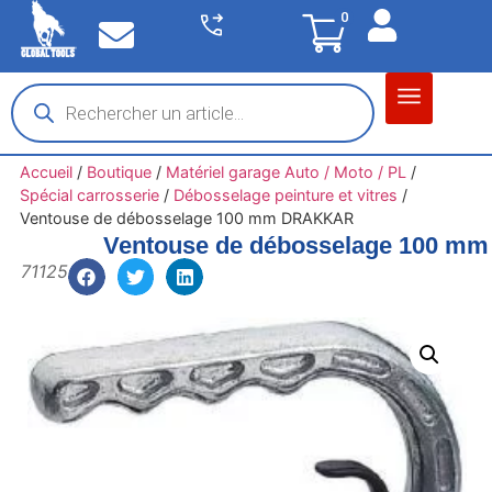
0
Matériel garage
Auto / Moto / PL
Chantier BTP
Accueil
/
Boutique
/
Matériel garage Auto / Moto / PL
/
Spécial carrosserie
/
Débosselage peinture et vitres
/
Ventouse de débosselage 100 mm DRAKKAR
Ventouse de débosselage 100 
71125