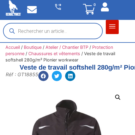
0
Matériel garage
Auto / Moto / PL
Chantier BTP
Accueil
/
Boutique
/
Atelier / Chantier BTP
/
Protection
personne
/
Chaussures et vêtements
/
Veste de travail
softshell 280g/m² Pionier workwear
Veste de travail softshell 280g/m² Pi
Réf : GT18855