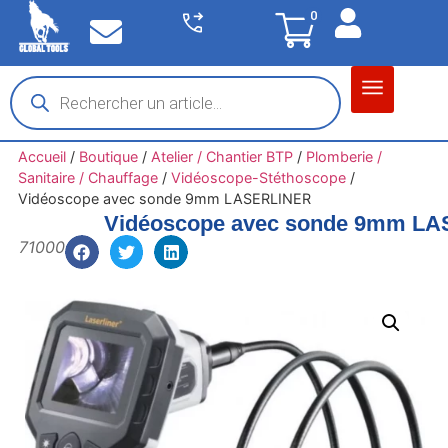
0
Matériel garage
Auto / Moto / PL
Chantier BTP
Accueil
/
Boutique
/
Atelier / Chantier BTP
/
Plomberie /
Sanitaire / Chauffage
/
Vidéoscope-Stéthoscope
/
Vidéoscope avec sonde 9mm LASERLINER
Vidéoscope avec sonde 9mm L
71000