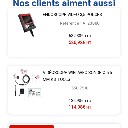
Nos clients aiment aussi
ENDOSCOPE VIDÉO 3,5 POUCES
Réference : AT23080
632,30
€
TTC
526,92
€
HT
VIDÉOSCOPE WIFI AVEC SONDE Ø 5.5
MM KS TOOLS
550.7510
136,90
€
TTC
114,08
€
HT