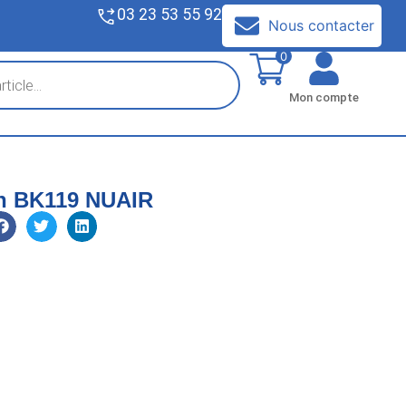
03 23 53 55 92
V
Nous contacter
0
Mon compte
in BK119 NUAIR