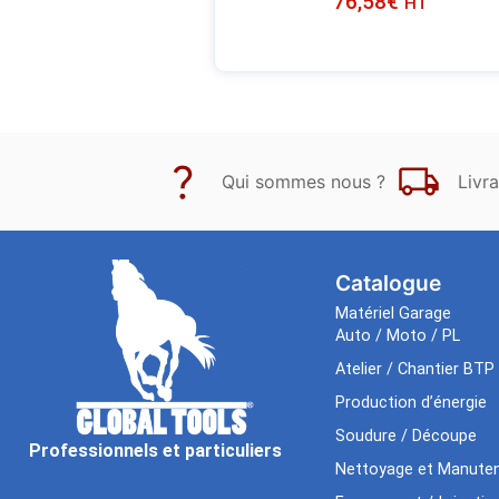
76,58
€
HT
Qui sommes nous ?
Livra
Catalogue
Matériel Garage
Auto / Moto / PL
Atelier / Chantier BTP
Production d’énergie
Soudure / Découpe
Professionnels et particuliers
Nettoyage et Manuten