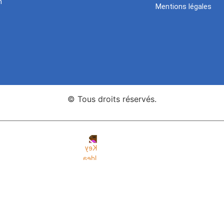
n
Mentions légales
© Tous droits réservés.
nce Web Key Idea Studio
Création de sites WordPress Eleme