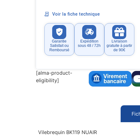
Voir la fiche technique
Garantie
Expédition
Livraison
Satisfait ou
sous 48 / 72h
gratuite à partir
Remboursé
de 90€
[alma-product-
eligibility]
Fic
Vilebrequin BK119 NUAIR