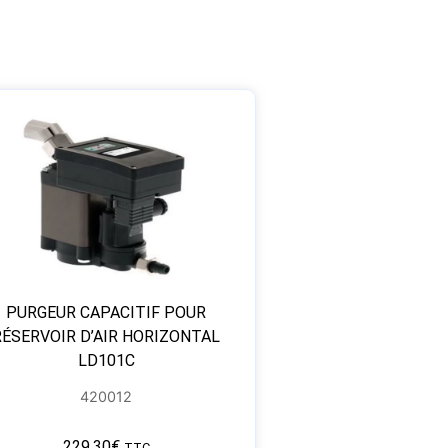
PURGEUR CAPACITIF POUR
RÉSERVOIR D’AIR HORIZONTAL
LD101C
420012
229,30
€
TTC