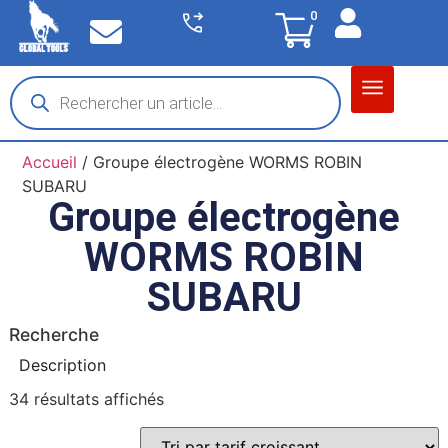
0
Matériel garage
Auto / Moto / PL
Chantier BTP
Accueil
/ Groupe électrogène WORMS ROBIN
SUBARU
Groupe électrogène
WORMS ROBIN
SUBARU
Recherche
Description
34 résultats affichés