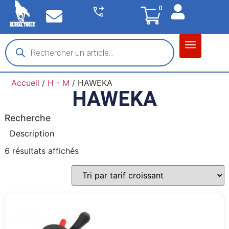
0
Matériel garage
Auto / Moto / PL
Chantier BTP
Accueil
/
H - M
/ HAWEKA
HAWEKA
Recherche
Description
6 résultats affichés