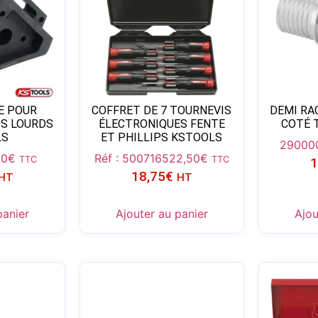
E POUR
COFFRET DE 7 TOURNEVIS
DEMI RA
DS LOURDS
ÉLECTRONIQUES FENTE
COTÉ 
LS
ET PHILLIPS KSTOOLS
29000
90
€
Réf : 5007165
22,50
€
TTC
TTC
1
18,75
€
HT
HT
panier
Ajouter au panier
Ajou