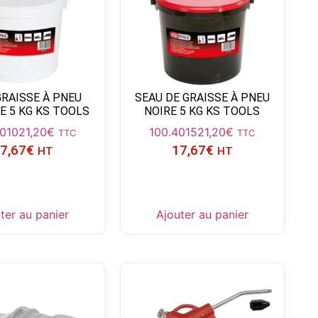
GRAISSE À PNEU
SEAU DE GRAISSE À PNEU
E 5 KG KS TOOLS
NOIRE 5 KG KS TOOLS
4010
21,20
€
100.4015
21,20
€
TTC
TTC
7,67
€
17,67
€
HT
HT
ter au panier
Ajouter au panier