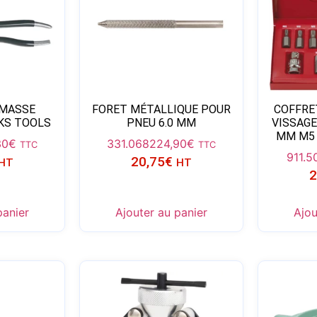
 MASSE
FORET MÉTALLIQUE POUR
COFFRE
 KS TOOLS
PNEU 6.0 MM
VISSAGE
MM M5 
30
€
331.0682
24,90
€
TTC
TTC
911.5
20,75
€
HT
HT
2
panier
Ajouter au panier
Ajou