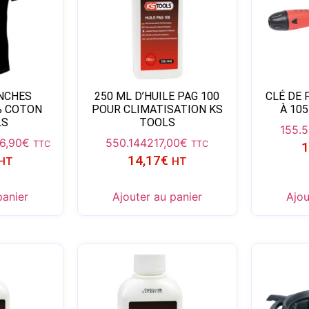
NCHES
250 ML D’HUILE PAG 100
CLÉ DE 
% COTON
POUR CLIMATISATION KS
À 10
LS
TOOLS
155.
6,90
€
550.1442
17,00
€
TTC
TTC
1
14,17
€
HT
HT
panier
Ajouter au panier
Ajou