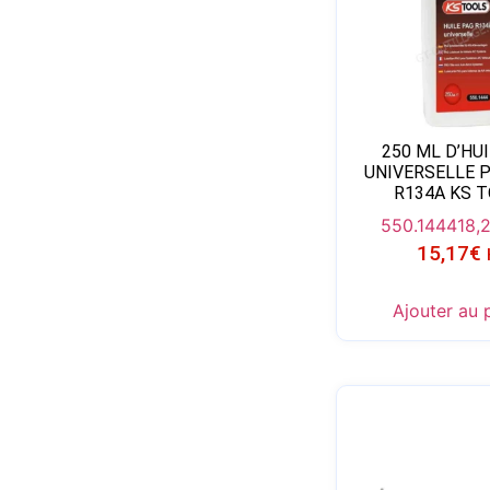
250 ML D’HU
UNIVERSELLE 
R134A KS 
550.1444
18,
15,17
€
Ajouter au 