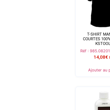
T-SHIRT MA
COURTES 100
KSTOO
Réf : 985.0820
1
14,08
€
Ajouter au 