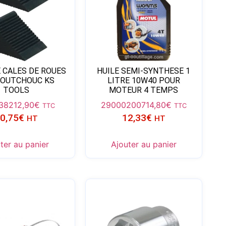
E CALES DE ROUES
HUILE SEMI-SYNTHESE 1
AOUTCHOUC KS
LITRE 10W40 POUR
TOOLS
MOTEUR 4 TEMPS
0382
12,90
€
290002007
14,80
€
TTC
TTC
0,75
€
12,33
€
HT
HT
ter au panier
Ajouter au panier