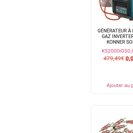
GÉNÉRATEUR À 
GAZ INVERTE
KONNER S
KS2000iGS
0,
479,49
€
0,
Ajouter au 