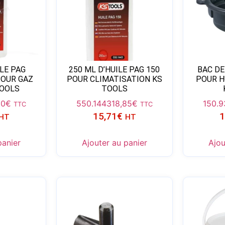
ILE PAG
250 ML D’HUILE PAG 150
BAC D
POUR GAZ
POUR CLIMATISATION KS
POUR H
TOOLS
TOOLS
20
€
550.1443
18,85
€
150.
TTC
TTC
15,71
€
1
HT
HT
panier
Ajouter au panier
Ajou