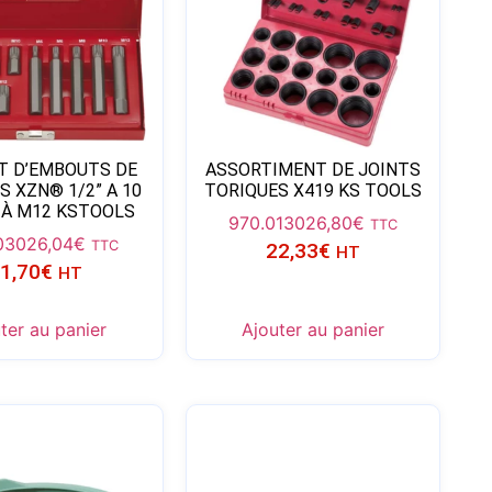
T D’EMBOUTS DE
ASSORTIMENT DE JOINTS
S XZN® 1/2” A 10
TORIQUES X419 KS TOOLS
À M12 KSTOOLS
970.0130
26,80
€
TTC
030
26,04
€
TTC
22,33
€
HT
1,70
€
HT
ter au panier
Ajouter au panier