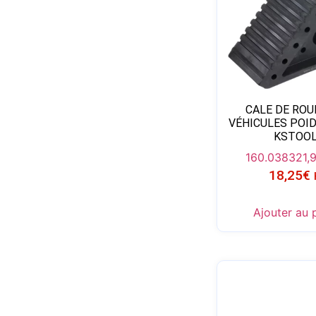
CALE DE ROU
VÉHICULES POI
KSTOO
160.0383
21,
18,25
€
Ajouter au 