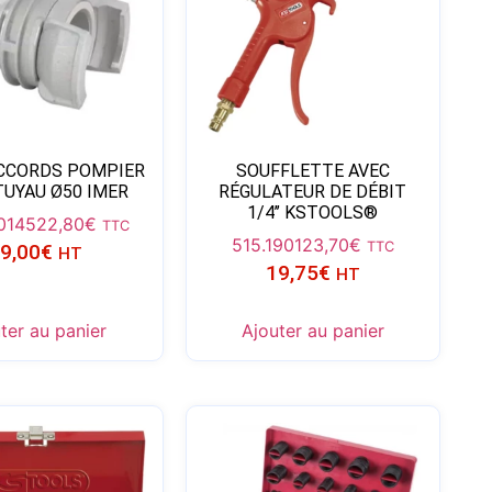
CCORDS POMPIER
SOUFFLETTE AVEC
TUYAU Ø50 IMER
RÉGULATEUR DE DÉBIT
1/4’’ KSTOOLS®
0145
22,80
€
TTC
515.1901
23,70
€
TTC
9,00
€
HT
19,75
€
HT
ter au panier
Ajouter au panier