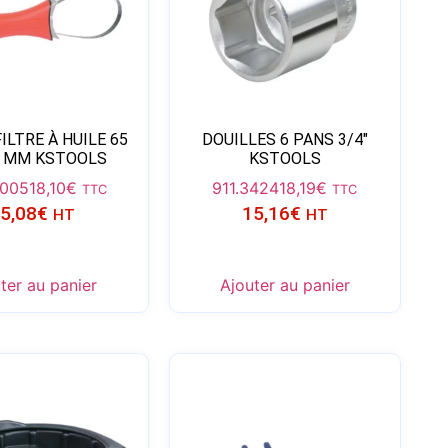
FILTRE À HUILE 65
DOUILLES 6 PANS 3/4″
5 MM KSTOOLS
KSTOOLS
5005
18,10
€
911.3424
18,19
€
TTC
TTC
5,08
€
15,16
€
HT
HT
ter au panier
Ajouter au panier