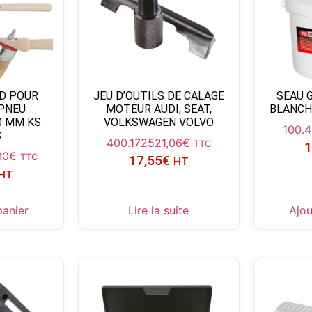
D POUR
JEU D’OUTILS DE CALAGE
SEAU 
 PNEU
MOTEUR AUDI, SEAT,
BLANCH
0 MM KS
VOLKSWAGEN VOLVO
100.
S
400.1725
21,06
€
TTC
1
30
€
TTC
17,55
€
HT
HT
panier
Lire la suite
Ajou