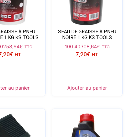
GRAISSE À PNEU
SEAU DE GRAISSE À PNEU
E 1 KG KS TOOLS
NOIRE 1 KG KS TOOLS
4025
8,64
€
100.4030
8,64
€
TTC
TTC
7,20
€
7,20
€
HT
HT
ter au panier
Ajouter au panier