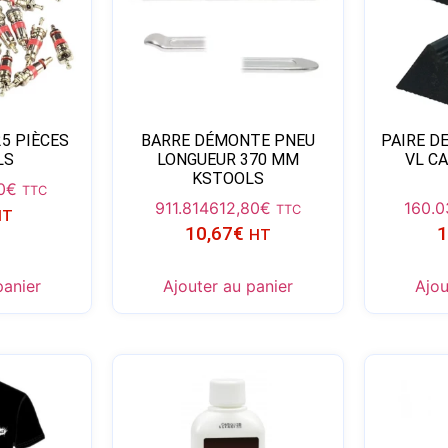
5 PIÈCES
BARRE DÉMONTE PNEU
PAIRE D
LS
LONGUEUR 370 MM
VL C
KSTOOLS
0
€
TTC
911.8146
12,80
€
160.
TTC
HT
10,67
€
1
HT
panier
Ajouter au panier
Ajou