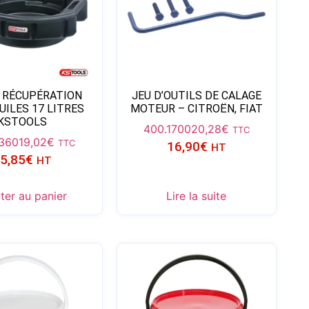
E RÉCUPÉRATION
JEU D’OUTILS DE CALAGE
UILES 17 LITRES
MOTEUR – CITROËN, FIAT
KSTOOLS
400.1700
20,28
€
TTC
9360
19,02
€
TTC
16,90
€
HT
5,85
€
HT
ter au panier
Lire la suite