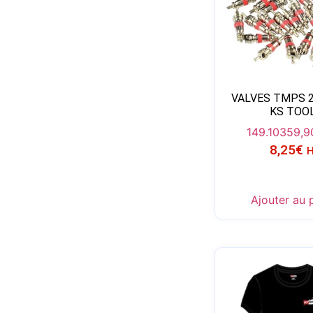
VALVES TMPS 2
KS TOO
149.1035
9,9
8,25
€
Ajouter au 