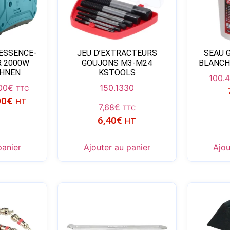
ESSENCE-
JEU D’EXTRACTEURS
SEAU 
R 2000W
GOUJONS M3-M24
BLANCH
OHNEN
KSTOOLS
100.
00
€
150.1330
TTC
00
€
HT
7,68
€
TTC
6,40
€
HT
panier
Ajouter au panier
Ajou