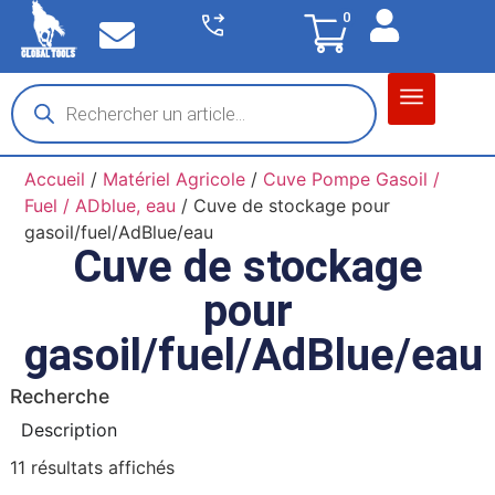
0
Matériel garage
Auto / Moto / PL
Chantier BTP
Accueil
/
Matériel Agricole
/
Cuve Pompe Gasoil /
Fuel / ADblue, eau
/ Cuve de stockage pour
gasoil/fuel/AdBlue/eau
Cuve de stockage
pour
gasoil/fuel/AdBlue/eau
Recherche
Description
11 résultats affichés