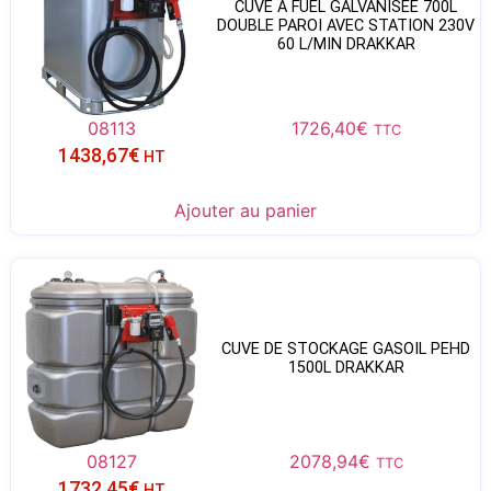
CUVE À FUEL GALVANISÉE 700L
DOUBLE PAROI AVEC STATION 230V
60 L/MIN DRAKKAR
08113
1726,40
€
TTC
1438,67
€
HT
Ajouter au panier
CUVE DE STOCKAGE GASOIL PEHD
1500L DRAKKAR
08127
2078,94
€
TTC
1732,45
€
HT