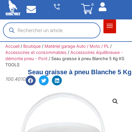
0
Matériel garage
Auto / Moto / PL
Chantier BTP
Accueil
/
Boutique
/
Matériel garage Auto / Moto / PL
/
Accessoires et consommables
/
Accessoires équilibreuse -
démonte pneu - Pont
/
Seau graisse à pneu Blanche 5 Kg KS
TOOLS
Seau graisse à pneu Blanche 5 
100.4010