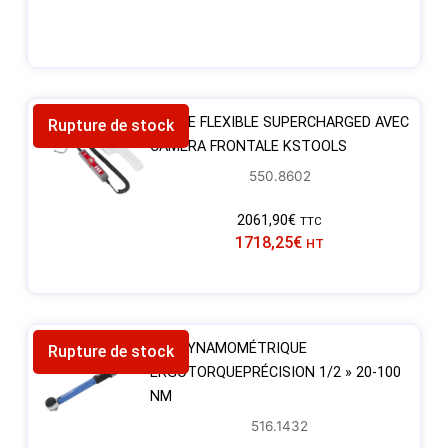
SONDE FLEXIBLE SUPERCHARGED AVEC
Rupture de stock
CAMERA FRONTALE KSTOOLS
550.8602
2061,90
€
TTC
1718,25
€
HT
CLÉ DYNAMOMÉTRIQUE
Rupture de stock
ERGOTORQUEPRÉCISION 1/2 » 20-100
NM
516.1432