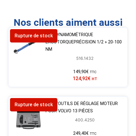
Nos clients aiment aussi
CLÉ DYNAMOMÉTRIQUE
Rupture de stock
ERGOTORQUEPRÉCISION 1/2 » 20-100
NM
516.1432
149,90
€
TTC
124,92
€
HT
JEU D’OUTILS DE RÉGLAGE MOTEUR
Rupture de stock
POUR VOLVO 13 PIÈCES
400.4250
249,40
€
TTC