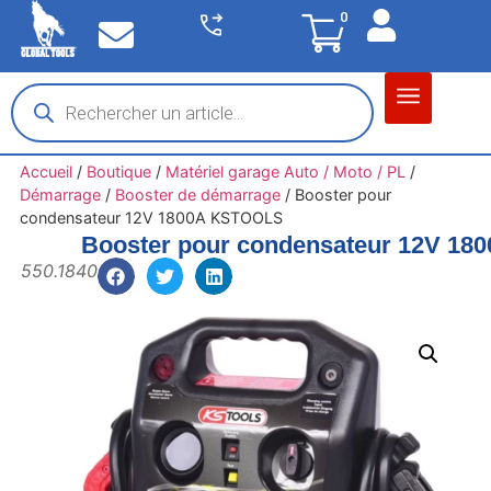
0
Matériel garage
Auto / Moto / PL
Chantier BTP
Accueil
/
Boutique
/
Matériel garage Auto / Moto / PL
/
Démarrage
/
Booster de démarrage
/
Booster pour
condensateur 12V 1800A KSTOOLS
Booster pour condensateur 12V 1
550.1840